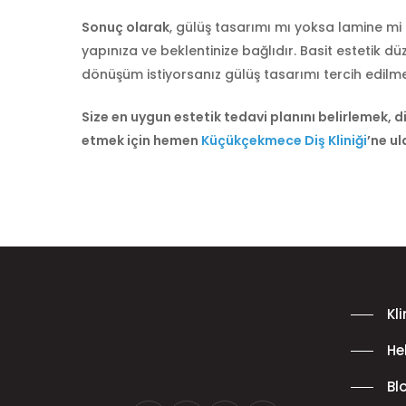
Sonuç olarak
, gülüş tasarımı mı yoksa lamine m
yapınıza ve beklentinize bağlıdır. Basit estetik d
dönüşüm istiyorsanız gülüş tasarımı tercih edilmel
Size en uygun estetik tedavi planını belirlemek, d
etmek için hemen
Küçükçekmece Diş Kliniği
’ne u
Kl
He
Bl