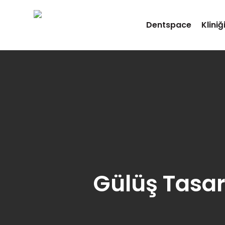
Skip
to
Dentspace
Kliniğ
main
content
Gülüş Tasar