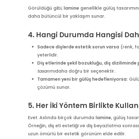
Görüldüğü gibi,
lamine
genellikle gülüş tasarımın
daha bütüncül bir yaklaşım sunar.
4.
Hangi Durumda Hangisi Da
Sadece dişlerde estetik sorun varsa
(renk, fo
yeterlidir.
Diş etlerinde şekil bozukluğu, diş dizilimind
tasarımı
daha doğru bir seçenektir.
Tamamen yeni bir gülüş hedefleniyorsa:
Gülü
çözümü sunar.
5.
Her İki Yöntem Birlikte Kullan
Evet. Aslında birçok durumda
lamine
, gülüş tasar
Örneğin, diş eti estetiği ve diş beyazlatma sonr
uzun ömürlü bir estetik görünüm elde edilir.