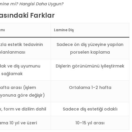
mine mi? Hangisi Daha Uygun?
asındaki Farklar
ımı
Lamine Diş
zla estetik tedavinin
Sadece ön diş yüzeyine yapılan
planlanması
porselen kaplama
dak ve diş uyumunu
Dişlerin görünümünü iyileştirmek
sağlamak
afta arası (işlem
Ortalama 1–2 hafta
onuna göre değişir)
nk, form ve dizilim dahil
Sadece diş estetiği odaklı
ma 10 yıl ve üzeri
10–15 yıl arası