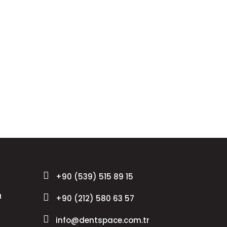
+90 (539) 515 89 15
ı
+90 (212) 580 63 57
info@dentspace.com.tr