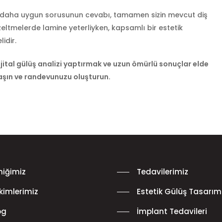
i daha uygun sorusunun cevabı, tamamen sizin mevcut diş
üzeltmelerde lamine yeterliyken, kapsamlı bir estetik
idir.
ijital gülüş analizi yaptırmak ve uzun ömürlü sonuçlar elde
laşın ve randevunuzu oluşturun.
iniğimiz
Tedavilerimiz
kimlerimiz
Estetik Gülüş Tasarım
og
İmplant Tedavileri