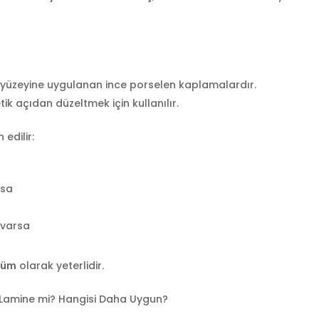
n yüzeyine uygulanan ince porselen kaplamalardır.
etik açıdan düzeltmek için kullanılır.
edilir:
rsa
 varsa
özüm
olarak yeterlidir.